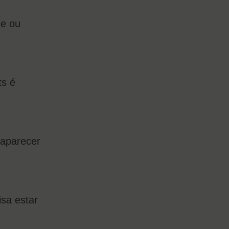
ne ou
ts é
 aparecer
isa estar