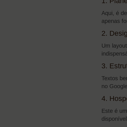
1. Plan
Aqui, é de
apenas for
2. Desi
Um layout 
indispensá
3. Estr
Textos be
no Google
4. Hosp
Este é um
disponíve