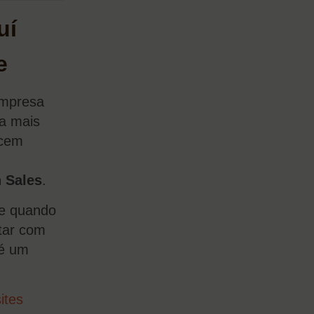
uí
e
empresa
ma mais
ecem
 Sales
.
te quando
ntar com
 é um
ites