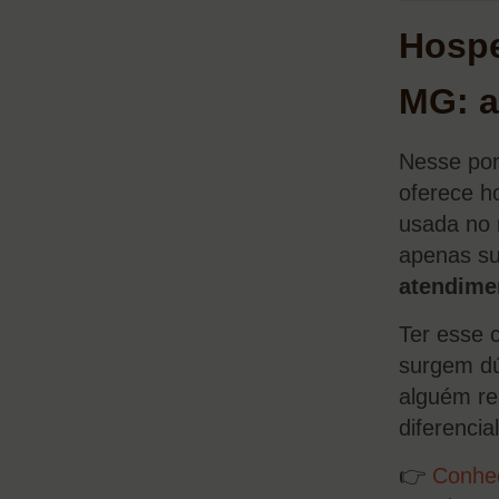
Hosp
MG: a
Nesse pon
oferece h
usada no 
apenas su
atendime
Ter esse 
surgem dú
alguém re
diferencia
👉
Conhe