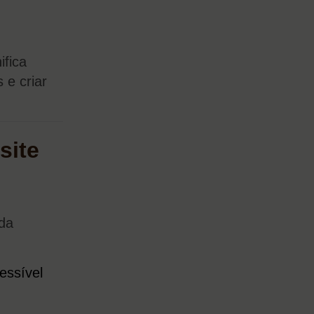
ifica
 e criar
site
 da
essível