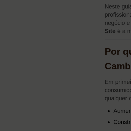
Neste gui
profissio
negócio e
Site
é a m
Por q
Camb
Em primei
consumido
qualquer c
Aument
Constr