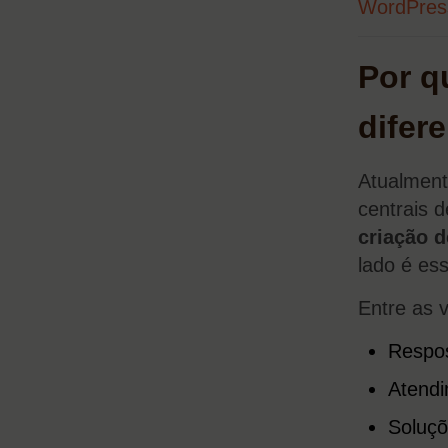
WordPres
Por q
difer
Atualment
centrais 
criação 
lado é ess
Entre as 
Respos
Atendi
Soluçõ