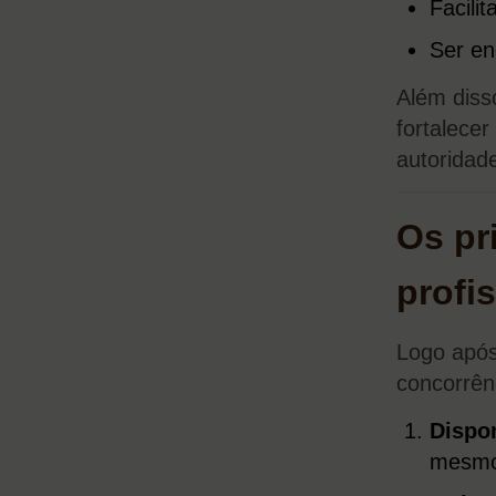
Facili
Ser en
Além disso
fortalecer
autoridad
Os pr
profi
Logo após
concorrênc
Dispon
mesmo 