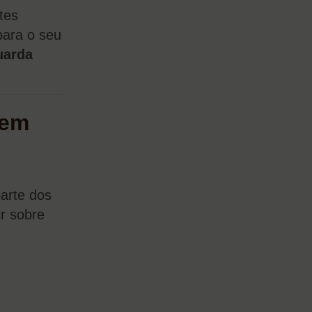
tes
para o seu
uarda
 em
parte dos
r sobre