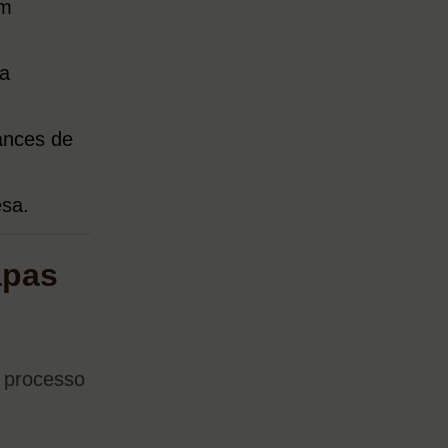
em
 a
ances de
esa.
apas
o processo