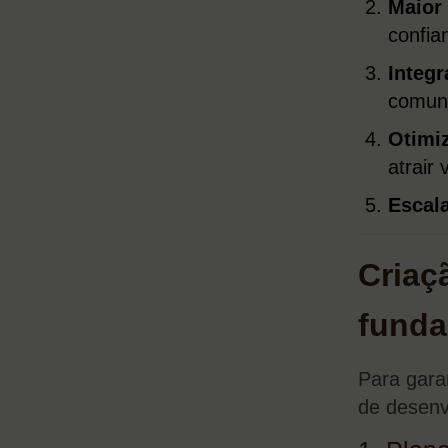
Maior 
confia
Integ
comuni
Otimi
atrair
Escala
Criaç
funda
Para gara
de desenv