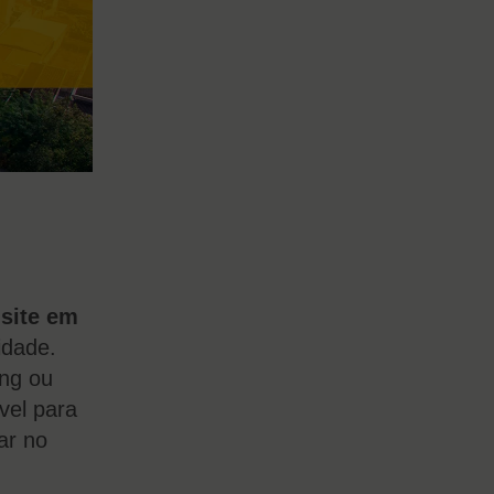
 site em
idade.
ing ou
vel para
ar no