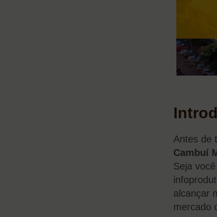
Intro
Antes de 
Cambuí 
Seja você
infoprodut
alcançar m
mercado c