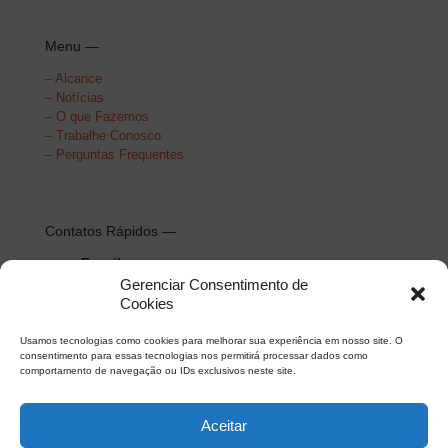
Menu —
–
Alcance
–
Notícias
–
O que Fazemos
–
Trabalhe Conosco
–
Perguntas Frequentes
Contatos Rápidos —
E-mail
Gerenciar Consentimento de
contato@guardasite.com.br
Cookies
Usamos tecnologias como cookies para melhorar sua experiência em nosso site. O
consentimento para essas tecnologias nos permitirá processar dados como
comportamento de navegação ou IDs exclusivos neste site.
Aceitar