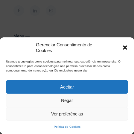
Menu —
Gerenciar Consentimento de
–
Alcance
Cookies
–
Notícias
–
O que Fazemos
Usamos tecnologias como cookies para melhorar sua experiência em nosso site. O
–
Trabalhe Conosco
consentimento para essas tecnologias nos permitirá processar dados como
–
Perguntas Frequentes
comportamento de navegação ou IDs exclusivos neste site.
Aceitar
Contatos Rápidos —
Negar
E-mail
contato@guardasite.com.br
Ver preferências
Política de Cookies